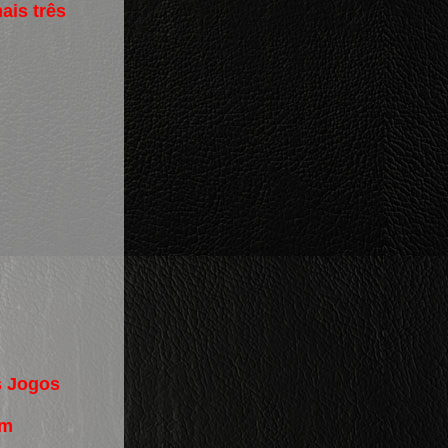
ais três
s Jogos
em