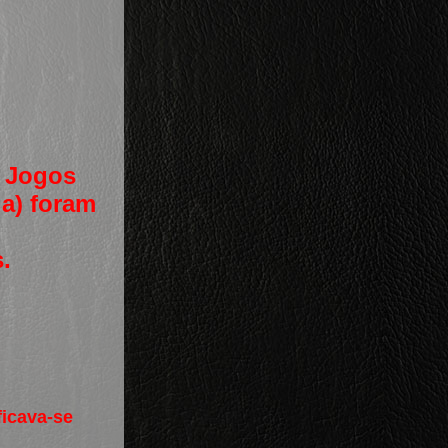
s Jogos
da) foram
.
ficava-se