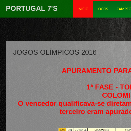
PORTUGAL 7'S
INÍCIO
JOGOS
CAMPEO
JOGOS OLÍMPICOS 2016
APURAMENTO PARA 
1ª FASE - 
COLOMIE
O vencedor qualificava-se direta
terceiro eram apurad